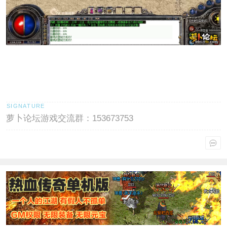
萝卜论坛游戏交流群：153673753