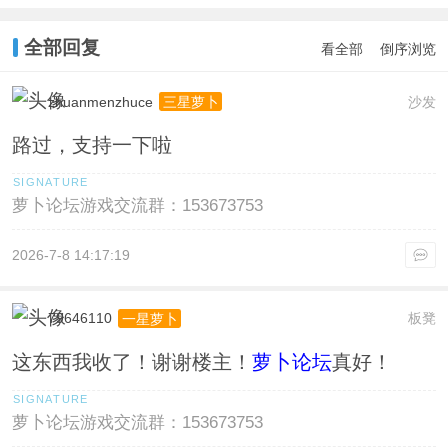
全部回复
看全部
倒序浏览
zhuanmenzhuce
沙发
三星萝卜
路过，支持一下啦
萝卜论坛游戏交流群：153673753
2026-7-8 14:17:19
79646110
板凳
一星萝卜
这东西我收了！谢谢楼主！
萝卜论坛
真好！
萝卜论坛游戏交流群：153673753