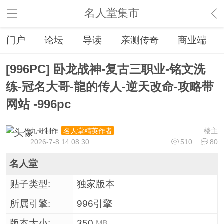
名人堂集市
门户
论坛
导读
亲测传奇
商业端
[996PC] 卧龙战神-复古三职业-铭文洗
练-冠名大哥-龍的传人-逆天改命-攻略带
网站 -996pc
九哥制作
楼主
名人堂精英作者
2026-7-8 14:08:30
510
80
名人堂
贴子类型:
独家版本
所属引擎:
996引擎
版本大小:
350
MB