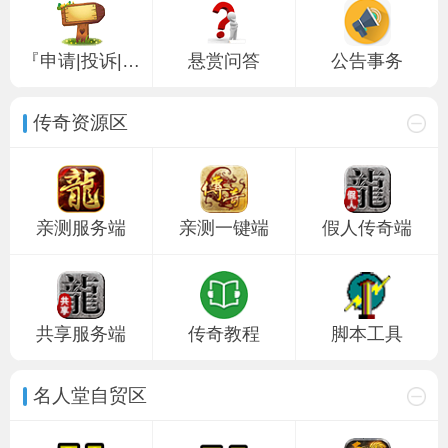
『申请|投诉|退币』
悬赏问答
公告事务
传奇资源区
亲测服务端
亲测一键端
假人传奇端
共享服务端
传奇教程
脚本工具
名人堂自贸区