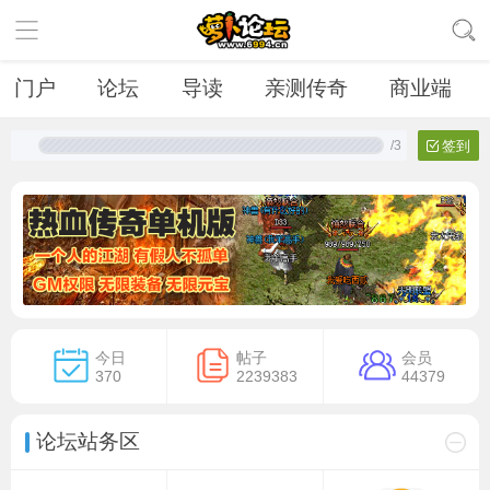
门户
论坛
导读
亲测传奇
商业端
/
3
签到
今日
帖子
会员
370
2239383
44379
论坛站务区