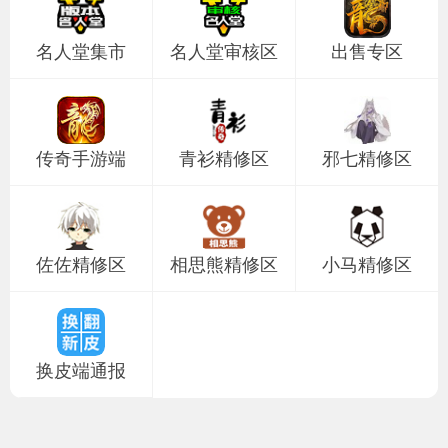
名人堂集市
名人堂审核区
出售专区
传奇手游端
青衫精修区
邪七精修区
佐佐精修区
相思熊精修区
小马精修区
换皮端通报