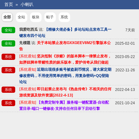
首页
»
小喇叭
全部
全站
板块
帖子
系统
我爱吃西瓜
说:
【精修大佬必备】多论坛站点发布工具一
全站
7天前
键发布四个论坛
兂標題
说:
关于本站禁止发布GXXGEEV8M2引擎版本公
全站
2025-02-01
告
[系统通知]
坚决抵制《涉赌》的版本脚本一律禁止发布，
系统
2023-05-22
如胖妞脚本带赌性质的娱乐版本，爱护传奇从我们做起
[系统通知]
近期出现很多账号被盗刷币情况，请大家定期
系统
2022-11-26
修改密码，不用使用简单的密码，用复杂密码+QQ登陆
论坛
[系统通知]
即日起禁止发布与《热血传奇》不相关的任何
系统
2022-04-13
游戏资源及软件资源[2022-4-13]
[系统通知]
【免费定制专属】服务端一键配置器-自动配
系统
2021-10-24
置目录-端口一键修改-支持在任何目录下启动引擎