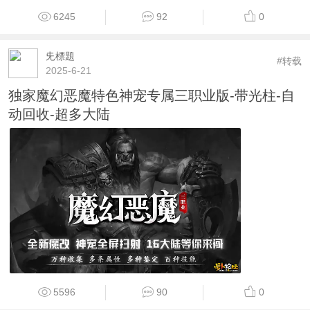
6245
92
0
兂標題
#转载
2025-6-21
独家魔幻恶魔特色神宠专属三职业版-带光柱-自
动回收-超多大陆
5596
90
0