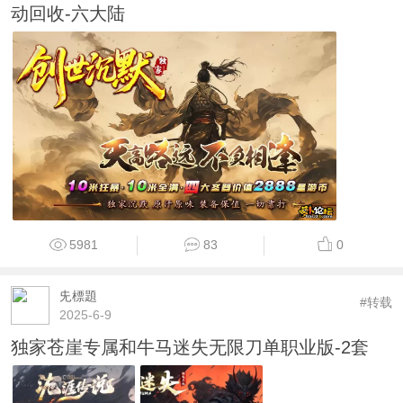
动回收-六大陆
5981
83
0
兂標題
#转载
2025-6-9
独家苍崖专属和牛马迷失无限刀单职业版-2套