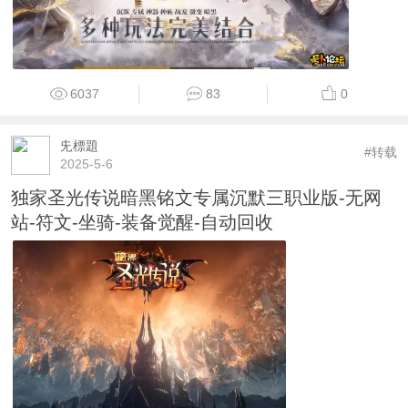
6037
83
0
兂標題
#转载
2025-5-6
独家圣光传说暗黑铭文专属沉默三职业版-无网
站-符文-坐骑-装备觉醒-自动回收