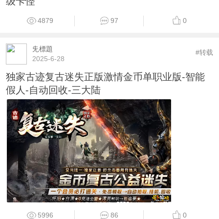
级卡怪
4879
97
0
兂標題
#转载
2025-6-28
独家古迹复古迷失正版激情金币单职业版-智能
假人-自动回收-三大陆
5996
86
0