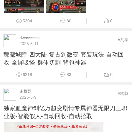
5304
80
0
dwassssss
#共享
2025-5-11
酆都城隍-四大陆-复古到微变-套装玩法-自动回
收-全屏吸怪-群体切割-背包神器
6218
83
0
兂標題
#转载
2025-5-9
独家血魔神剑亿万超变剧情专属神器无限刀三职
业版-智能假人-自动回收-自动拾取