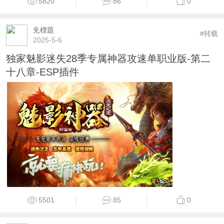
5820
86
0
兂標題
#转载
2025-5-6
独家魅影迷失28季专属神器攻速单职业版-第二
十八章-ESP插件
5501
85
0