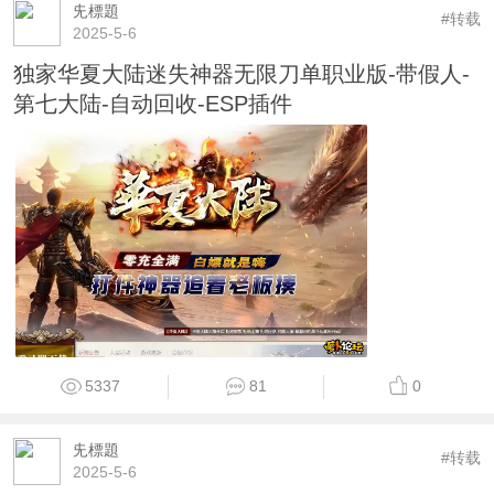
兂標題
#转载
2025-5-6
独家华夏大陆迷失神器无限刀单职业版-带假人-
第七大陆-自动回收-ESP插件
5337
81
0
兂標題
#转载
2025-5-6