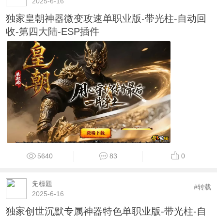
2025-6-16
独家皇朝神器微变攻速单职业版-带光柱-自动回
收-第四大陆-ESP插件
5640
83
0
兂標題
#转载
2025-6-16
独家创世沉默专属神器特色单职业版-带光柱-自