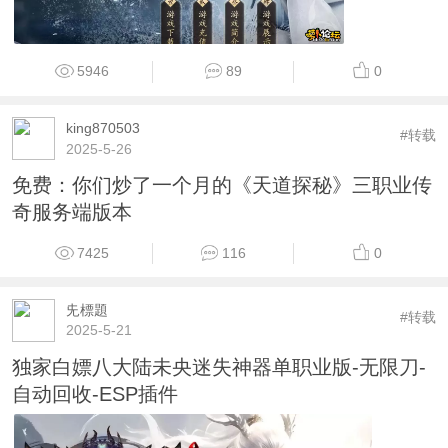
5946
89
0
king870503
#转载
2025-5-26
免费：你们炒了一个月的《天道探秘》三职业传
奇服务端版本
7425
116
0
兂標題
#转载
2025-5-21
独家白嫖八大陆未央迷失神器单职业版-无限刀-
自动回收-ESP插件