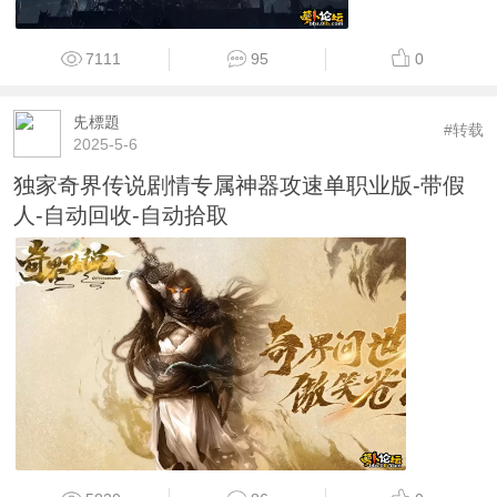
7111
95
0
兂標題
#转载
2025-5-6
独家奇界传说剧情专属神器攻速单职业版-带假
人-自动回收-自动拾取