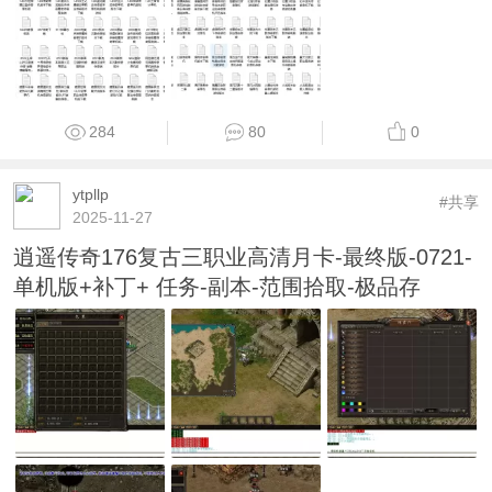
284
80
0
ytpllp
#共享
2025-11-27
逍遥传奇176复古三职业高清月卡-最终版-0721-
单机版+补丁+ 任务-副本-范围拾取-极品存