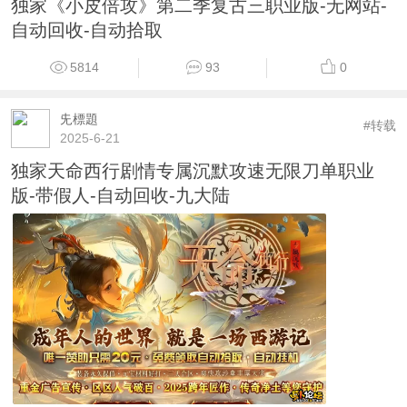
独家《小皮倍攻》第二季复古三职业版-无网站-
自动回收-自动拾取
5814
93
0
兂標題
#转载
2025-6-21
独家天命西行剧情专属沉默攻速无限刀单职业
版-带假人-自动回收-九大陆