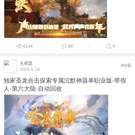
6144
89
0
兂標題
#转载
2025-5-14
独家圣龙合击探索专属沉默神器单职业版-带假
人-第六大陆-自动回收