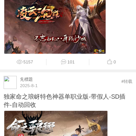
5157
101
0
兂標題
#转载
2025-8-1
独家命之琅岈特色神器单职业版-带假人-SD插
件-自动回收