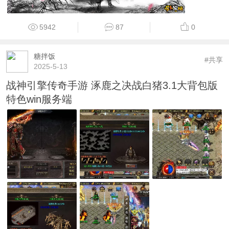
5942
87
0
糖拌饭
#共享
2025-5-13
战神引擎传奇手游 涿鹿之决战白猪3.1大背包版
特色win服务端