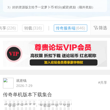
3）好的资源版主给予一定萝卜币/积分(威望)奖励（额外奖励）
|
筛选
共享
(226)
转载
(316)
传奇服务端
(646)
就差钱
#共享
2026-7-29
传奇单机版本下载集合