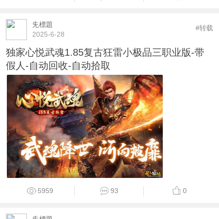
兂標題
#转载
2025-6-28
独家心悦武魂1.85复古狂雷小极品三职业版-带
假人-自动回收-自动拾取
5959
93
0
兂標題