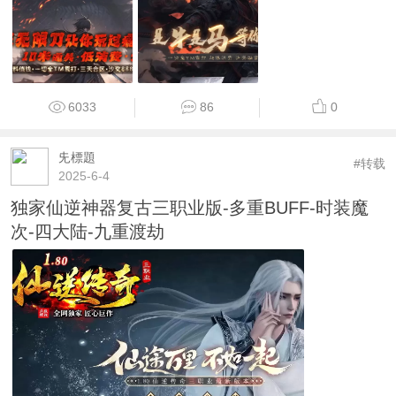
6033
86
0
兂標題
#转载
2025-6-4
独家仙逆神器复古三职业版-多重BUFF-时装魔
次-四大陆-九重渡劫