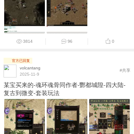
3814
96
0
官方已回复
volcantang
#共享
2025-11-9
某宝买来的-魂环魂骨同作者-酆都城隍-四大陆-
复古到微变-套装玩法