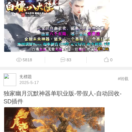
5818
83
0
兂標題
#转载
2025-5-17
独家幽月沉默神器单职业版-带假人-自动回收-
SD插件