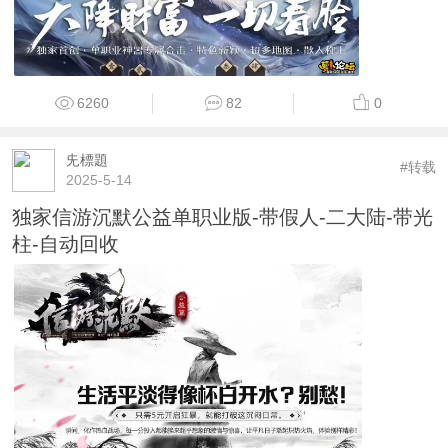
6260
82
0
兂標題
#转载
2025-5-14
独家信游沉默公益单职业版-带假人-二大陆-带光
柱-自动回收