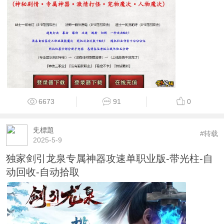
6673
91
0
兂標題
#转载
2025-5-9
独家剑引龙泉专属神器攻速单职业版-带光柱-自
动回收-自动拾取