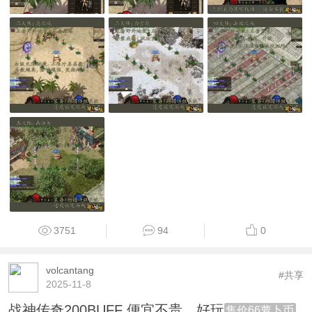
3751
94
0
volcantang
#共享
2025-11-8
战神传奇200BUFF 便宜不贵。好玩
售价66萝卜币