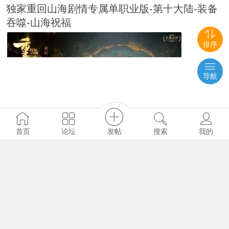
独家重回山海剧情专属单职业版-第十大陆-装备
吞噬-山海祝福
排序
导航
发帖
首页
论坛
搜索
我的
5227
83
0
糖拌饭
#共享
2025-3-24
战神引擎传奇1.80创世火龙第二季Win一键服务
端+GM授权后台+搭建教程+视频教程