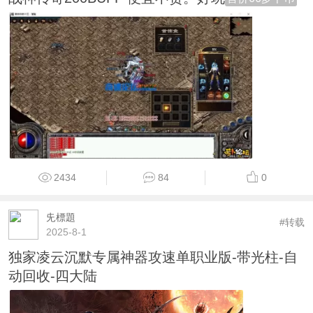
2434
84
0
兂標題
#转载
2025-8-1
独家凌云沉默专属神器攻速单职业版-带光柱-自
动回收-四大陆