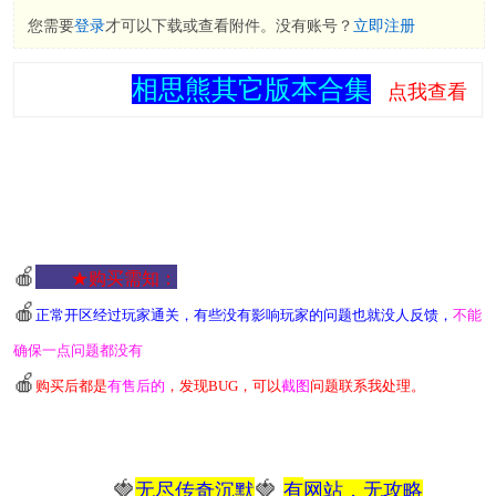
您需要
登录
才可以下载或查看附件。没有账号？
立即注册
相思熊其它版本合集
点我查看
🍎
★购买需知
：
🍎
正常开区经过玩家通关
，
有些没有影响玩家的问题也就没人反馈，
不能
确保一点问题都没有
🍎
购买后都是
有售后的
，发现BUG，可以
截图
问题联系我处理。
🍓
🍓
无尽传奇沉默
有
网站，无攻略