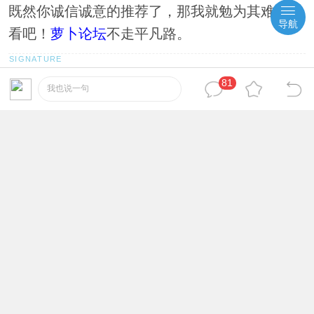
既然你诚信诚意的推荐了，那我就勉为其难的看
导航
看吧！
萝卜论坛
不走平凡路。
萝卜论坛游戏交流群：153673753
81
我也说一句
2026-7-8 15:27:37
zpf0602
22
一星萝卜
#
这东西我收了！谢谢楼主！
萝卜论坛
真好！
萝卜论坛游戏交流群：153673753
2026-7-8 16:32:52
gao7523
23
二星萝卜
#