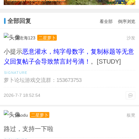
全部回复
看全部
倒序浏览
笑沧海123
沙发
二星萝卜
小提示
恶意灌水，纯字母数字，复制标题等无意
义回复帖子会导致禁言封号滴！
。[STUDY]
萝卜论坛游戏交流群：153673753
2026-7-7 18:52:54
xiaodu
板凳
二星萝卜
路过，支持一下啦