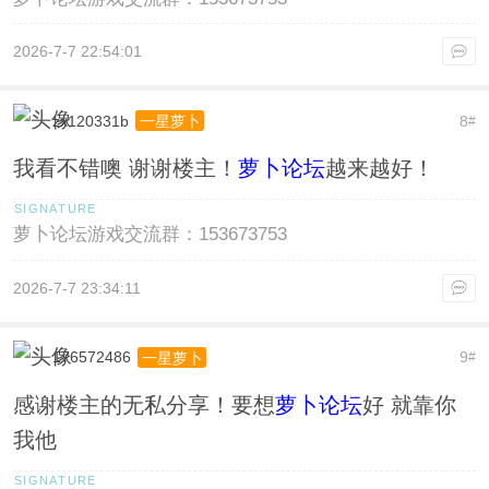
2026-7-7 22:54:01
zx120331b
8
一星萝卜
#
我看不错噢 谢谢楼主！
萝卜论坛
越来越好！
萝卜论坛游戏交流群：153673753
2026-7-7 23:34:11
176572486
9
一星萝卜
#
感谢楼主的无私分享！要想
萝卜论坛
好 就靠你
我他