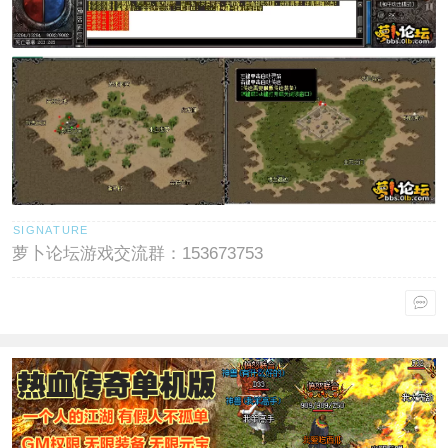
萝卜论坛游戏交流群：153673753