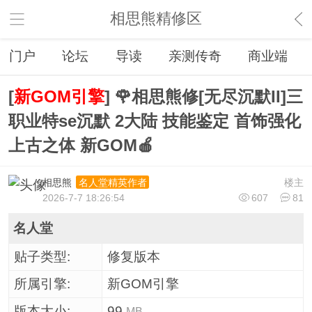
相思熊精修区
门户
论坛
导读
亲测传奇
商业端
[
新GOM引擎
] 🌹相思熊修[无尽沉默II]三
职业特se沉默 2大陆 技能鉴定 首饰强化
上古之体 新GOM🍎
相思熊
楼主
名人堂精英作者
2026-7-7 18:26:54
607
81
名人堂
贴子类型:
修复版本
所属引擎:
新GOM引擎
版本大小:
99
MB