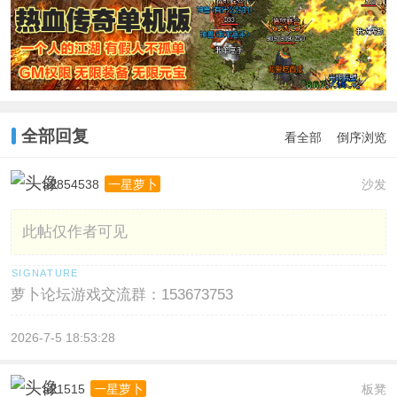
全部回复
看全部
倒序浏览
a2854538
沙发
一星萝卜
此帖仅作者可见
萝卜论坛游戏交流群：153673753
2026-7-5 18:53:28
a21515
板凳
一星萝卜