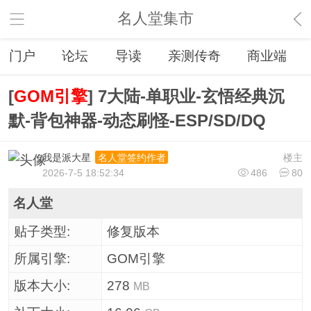
名人堂集市
门户
论坛
导读
亲测传奇
商业端
[
GOM引擎
] 7大陆-单职业-玄悟经典沉
默-背包神器-动态刷怪-ESP/SD/DQ
我是派大星
楼主
名人堂签约作者
2026-7-5 18:52:34
486
80
名人堂
贴子类型:
修复版本
所属引擎:
GOM引擎
版本大小:
278
MB