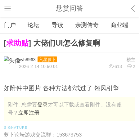
悬赏问答
门户
论坛
导读
亲测传奇
商业端
[
求助贴
] 大佬们UI怎么修复啊
yyh8963
楼主
六星萝卜
2026-2-14 10:50:01
613
2
如附件中图片 各种方法都试过了 翎风引擎
附件:
您需要
登录
才可以下载或查看附件。没有账
号？
立即注册
萝卜论坛游戏交流群：153673753