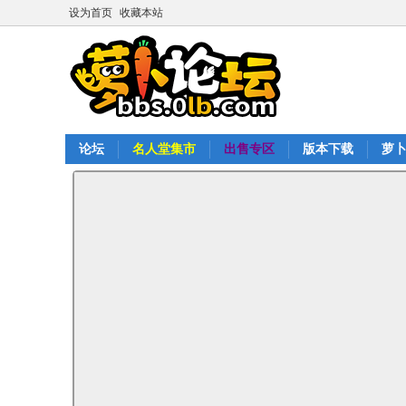
设为首页
收藏本站
论坛
名人堂集市
出售专区
版本下载
萝