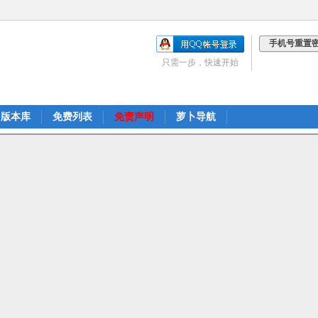
手机号重置
只需一步，快速开始
卜版本库
免费列表
免责声明
萝卜导航