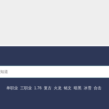
单职业
三职业
1.76
复古
火龙
铭文
暗黑
冰雪
合击